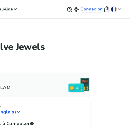
au
Aide
Connexion
lve Jewels
 FLAM
e
s à Composer