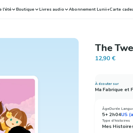
 l'été
Boutique
Livres audio
Abonnement Lunii+
Carte cade
The Twe
12,90 €
À écouter sur
Ma Fabrique et
Âge
Durée
Langu
5+
2h04
Type d'histoires
Mes Histoire