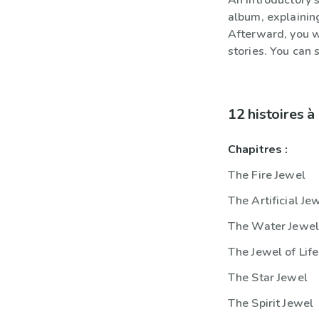
An introductory s
album, explainin
Afterward, you w
stories. You can 
12 histoires 
Chapitres :
The Fire Jewel
The Artificial Je
The Water Jewe
The Jewel of Life
The Star Jewel
The Spirit Jewel