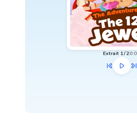
Extrait
1
/
2
0: