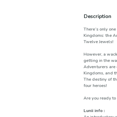
Description
There’s only one
Kingdoms: the Adv
Twelve Jewels!
However, a wack
getting in the wa
Adventurers are 
Kingdoms, and th
The destiny of th
four heroes!
Are you ready to
Lunii info :