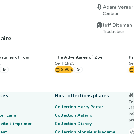
Adam Verner
Conteur
Jeff Diteman
Traducteur
laire
ntures of Tom
The Adventures of Zoe
Pa
1
5+
1h25
5+
9,90 €
iles
Nos collections phares
🎁
En
Collection Harry Potter
-1
in
on Lunii
Collection Astérix
pr
tivité à imprimer
Collection Disney
ent
Collection Monsieur Madame