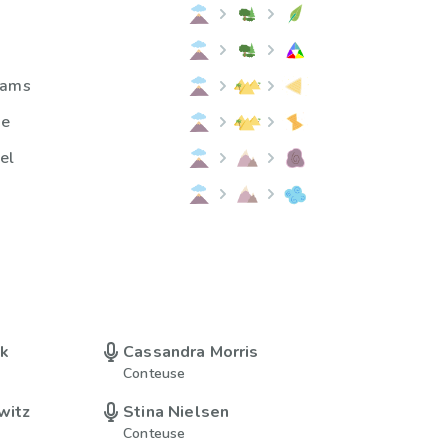
eams
me
el
uk
Cassandra Morris
Conteuse
witz
Stina Nielsen
Conteuse