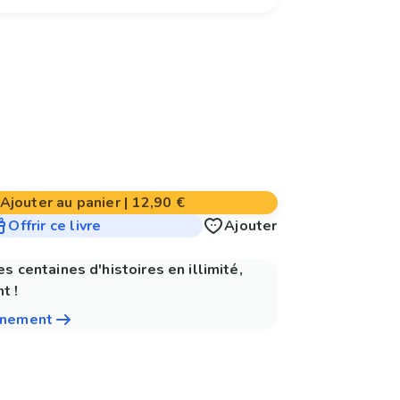
Ajouter au panier
|
12,90 €
Offrir ce livre
Ajouter
es centaines d'histoires en illimité,
t !
nnement