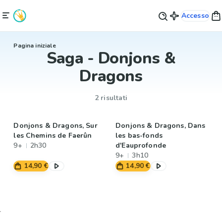
Accesso
Pagina iniziale
Saga - Donjons &
Dragons
2 risultati
Donjons & Dragons, Sur
Donjons & Dragons, Dans
les Chemins de Faerûn
les bas-fonds
9+
2h30
d'Eauprofonde
9+
3h10
14,90 €
14,90 €