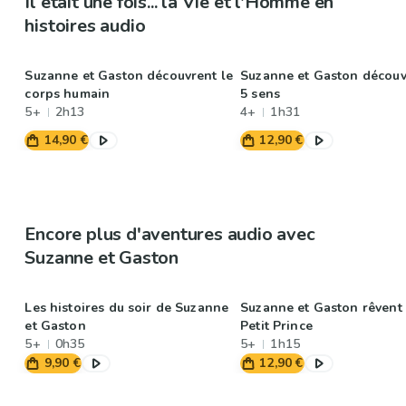
Il était une fois... la Vie et l'Homme en
histoires audio
Suzanne et Gaston découvrent le
Suzanne et Gaston découv
corps humain
5 sens
5+
2h13
4+
1h31
14,90 €
12,90 €
Encore plus d'aventures audio avec
Suzanne et Gaston
Les histoires du soir de Suzanne
Suzanne et Gaston rêvent 
et Gaston
Petit Prince
5+
0h35
5+
1h15
9,90 €
12,90 €