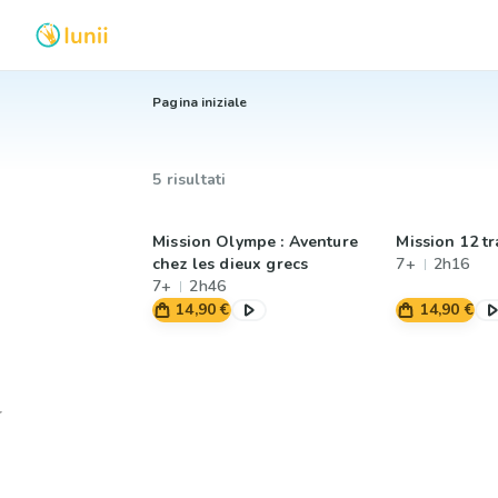
Pagina iniziale
5 risultati
Mission Olympe : Aventure
Mission 12 t
chez les dieux grecs
7+
2h16
7+
2h46
14,90 €
14,90 €