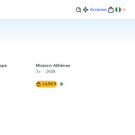
Accesso
ope
Mission Athènes
7+
2h04
14,90 €