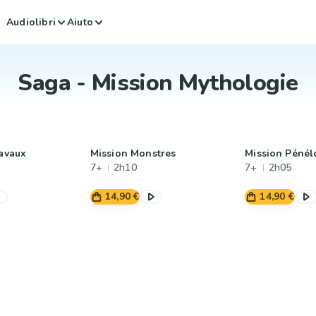
Audiolibri
Aiuto
Saga - Mission Mythologie
ravaux
Mission Monstres
Mission Pénél
7+
2h10
7+
2h05
14,90 €
14,90 €