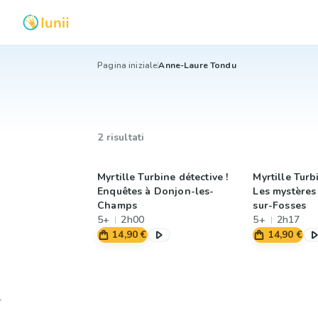
Pagina iniziale
Anne-Laure Tondu
2 risultati
Myrtille Turbine détective !
Myrtille Turb
Enquêtes à Donjon-les-
Les mystères
Champs
sur-Fosses
5+
2h00
5+
2h17
14,90 €
14,90 €