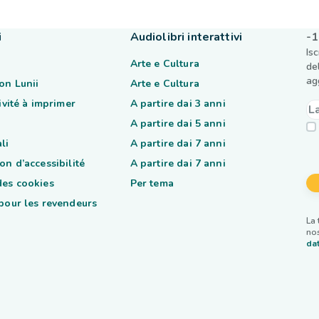
i
Audiolibri interattivi
-1
Is
Arte e Cultura
de
ag
on Lunii
Arte e Cultura
tivité à imprimer
A partire dai 3 anni
A partire dai 5 anni
li
A partire dai 7 anni
on d’accessibilité
A partire dai 7 anni
des cookies
Per tema
 pour les revendeurs
La 
nos
dat