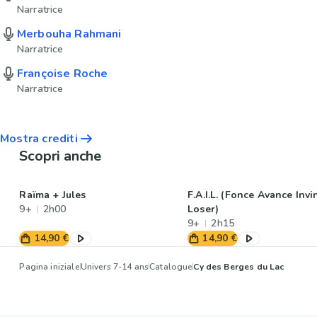
Narratrice
Merbouha Rahmani
Narratrice
Françoise Roche
Narratrice
Mostra crediti
Scopri anche
Raïma + Jules
F.A.I.L. (Fonce Avance Invi
9+
2h00
Loser)
9+
2h15
14,90 €
14,90 €
Pagina iniziale
Univers 7-14 ans
Catalogue
Cy des Berges du Lac