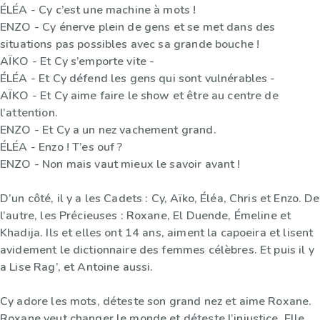
ÉLÉA - Cy c’est une machine à mots !
ENZO - Cy énerve plein de gens et se met dans des
situations pas possibles avec sa grande bouche !
AÏKO - Et Cy s’emporte vite -
ÉLÉA - Et Cy défend les gens qui sont vulnérables -
AÏKO - Et Cy aime faire le show et être au centre de
l’attention.
ENZO - Et Cy a un nez vachement grand.
ÉLÉA - Enzo ! T’es ouf ?
ENZO - Non mais vaut mieux le savoir avant !
D’un côté, il y a les Cadets : Cy, Aïko, Éléa, Chris et Enzo. De
l’autre, les Précieuses : Roxane, El Duende, Émeline et
Khadija. Ils et elles ont 14 ans, aiment la capoeira et lisent
avidement le dictionnaire des femmes célèbres. Et puis il y
a Lise Rag’, et Antoine aussi.
Cy adore les mots, déteste son grand nez et aime Roxane.
Roxane veut changer le monde et déteste l’injustice. Elle