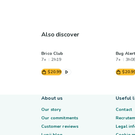
Also discover
Brico Club
Bug Alert
7+
2h19
7+
3h0
$20.99
$20.9
About us
Useful l
Our story
Contact
Our commitments
Recrutem
Customer reviews
Legal in
Lunii blog
Cookie 