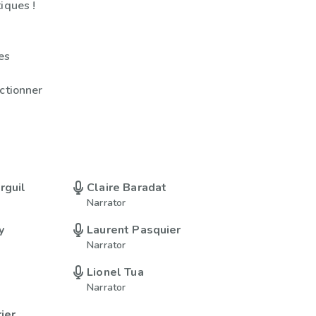
iques !
es
ectionner
rguil
Claire Baradat
Narrator
y
Laurent Pasquier
Narrator
Lionel Tua
Narrator
ier