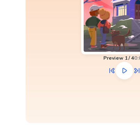
Preview
1
/
4
0: