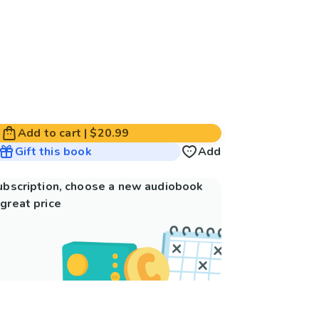
Add to cart
|
$20.99
Gift this book
Add
subscription, choose a new audiobook
great price