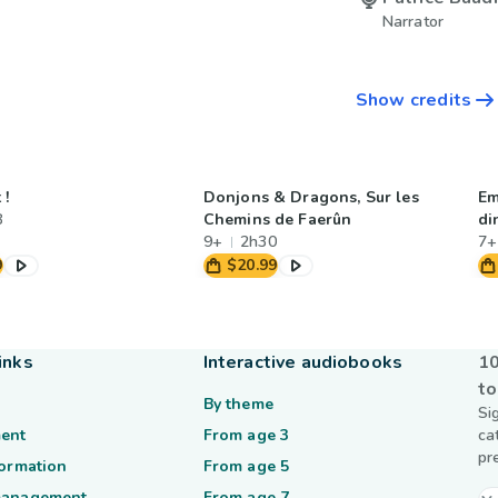
Narrator
Show credits
 !
Donjons & Dragons, Sur les
Em
8
Chemins de Faerûn
di
9+
2h30
7+
9
$20.99
inks
Interactive audiobooks
10
to
By theme
Si
ent
From age 3
ca
pr
formation
From age 5
management
From age 7