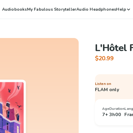
Audiobooks
My Fabulous Storyteller
Audio Headphones
Help
L'Hôtel 
$20.99
Listen on
FLAM only
Age
Duration
Lan
7+
3h00
Fra