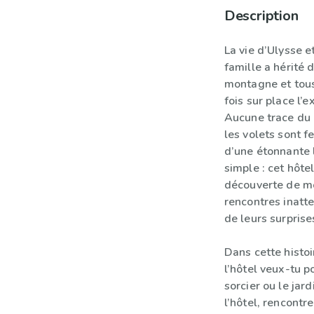
Description
La vie d’Ulysse e
famille a hérité 
montagne et tous
fois sur place l’e
Aucune trace du g
les volets sont f
d’une étonnante l
simple : cet hôte
découverte de mo
rencontres inatt
de leurs surprises
Dans cette histoir
l’hôtel veux-tu p
sorcier ou le jar
l’hôtel, rencontr