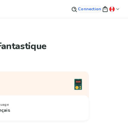
Connection
Fantastique
guage
nçais