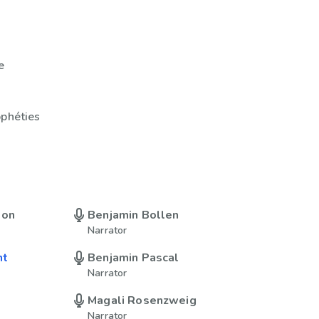
e
ophéties
son
Benjamin Bollen
Narrator
ht
Benjamin Pascal
Narrator
Magali Rosenzweig
Narrator