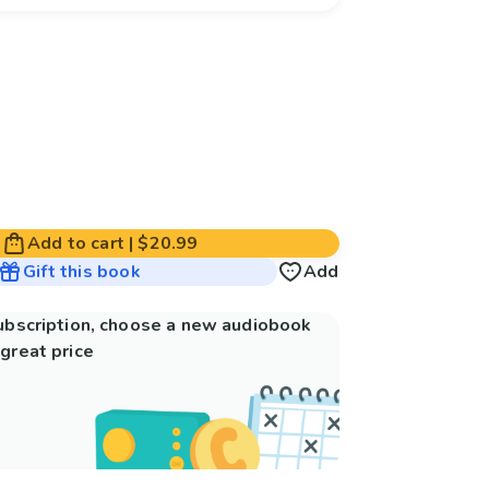
Add to cart
|
$20.99
Gift this book
Add
subscription, choose a new audiobook
great price