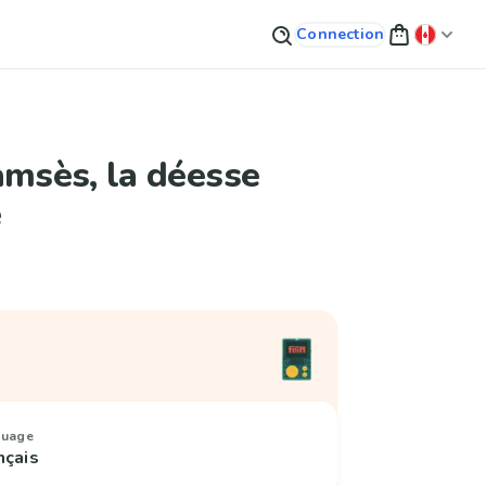
Connection
amsès, la déesse
e
guage
nçais