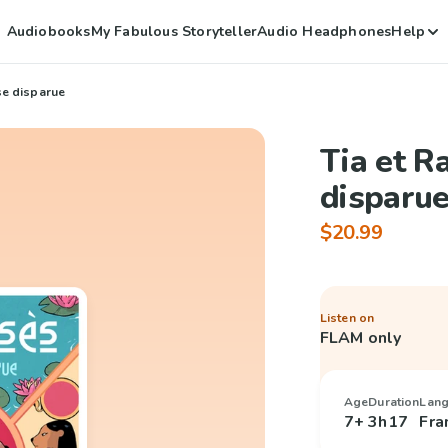
Audiobooks
My Fabulous Storyteller
Audio Headphones
Help
se disparue
Tia et R
disparu
$20.99
Listen on
FLAM only
Age
Duration
Lan
7+
3h17
Fra