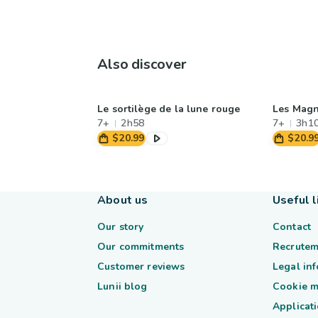
Also discover
Le sortilège de la lune rouge
Les Magn
7+
2h58
7+
3h1
$20.99
$20.9
About us
Useful l
Our story
Contact
Our commitments
Recrutem
Customer reviews
Legal in
Lunii blog
Cookie 
Applicati