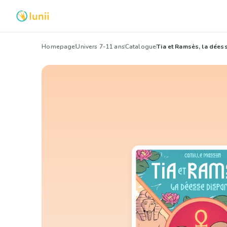
Homepage
Univers 7-11 ans
Catalogue
Tia et Ramsès, la dées