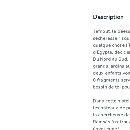
Description
Tefnout, la déess
sécheresse risque
quelque chose ! T
d’Égypte, décide
Du Nord au Sud, 
grands jardins a
deux enfants von
8 fragments serva
besoin de toi pou
Dans cette histoir
les bâteaux de p
la chercheuse de 
Ramsès à retrouv
égyptienne !