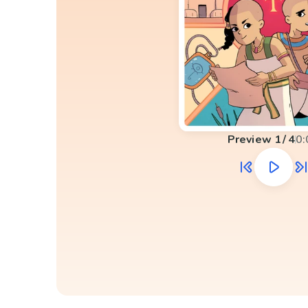
Preview
1
/
4
0: