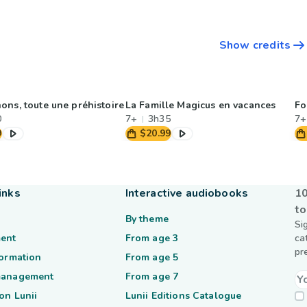
Show credits
ons, toute une préhistoire
La Famille Magicus en vacances
Fo
0
7+
3h35
7+
9
$20.99
inks
Interactive audiobooks
10
to
By theme
Si
ent
From age 3
ca
pr
formation
From age 5
management
From age 7
on Lunii
Lunii Editions Catalogue