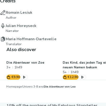
Credits
Romain Lesiuk
Author
Julian Horeyseck
Narrator
Maria Hoffmann-Dartevelle
Translator
Also discover
Die Abenteuer von Zoe
Das Kind, das jeden Tag e
3+
1h49
neuen Namen bekam
5+
1h49
€9.90
€12.90
Homepage
Univers 3-8 ans
Die Abenteuer von Leo
10% off the purchase of My Fabulous Storyteller