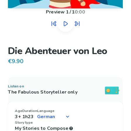
Preview
1
/
1
0:00
Die Abenteuer von Leo
€9.90
Listen on
The Fabulous Storyteller only
Age
Duration
Language
3+
1h23
Story type
My Stories to Compose