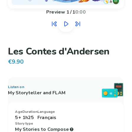
Preview
1
/
1
0:00
Les Contes d'Andersen
€9.90
Listen on
My Storyteller and FLAM
Age
Duration
Language
5+
1h25
Français
Story type
My Stories to Compose