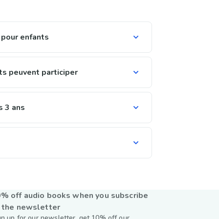
 pour enfants
ts peuvent participer
s 3 ans
% off audio books when you subscribe
 the newsletter
gn up for our newsletter, get 10% off our