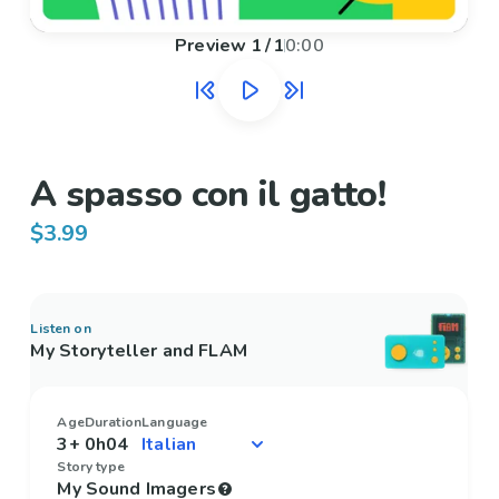
Preview
1
/
1
0:00
A spasso con il gatto!
$3.99
Listen on
My Storyteller and FLAM
Age
Duration
Language
3+
0h04
Story type
My Sound Imagers