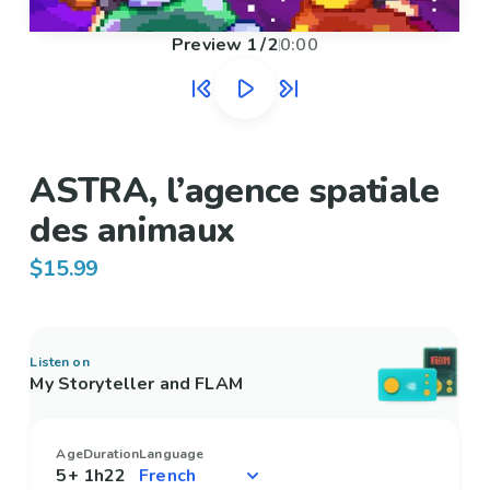
Preview
1
/
2
0:00
ASTRA, l’agence spatiale
des animaux
$15.99
Listen on
My Storyteller and FLAM
Age
Duration
Language
5+
1h22