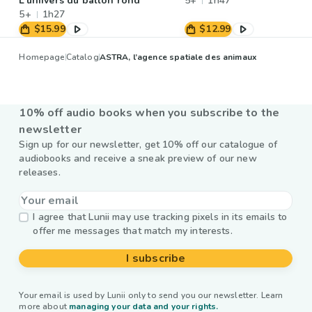
L’uniivers du ballon rond
5+
1h47
5+
1h27
$15.99
$12.99
Homepage
Catalog
ASTRA, l’agence spatiale des animaux
10% off audio books when you subscribe to the
newsletter
Sign up for our newsletter, get 10% off our catalogue of
audiobooks and receive a sneak preview of our new
releases.
I agree that Lunii may use tracking pixels in its emails to
offer me messages that match my interests.
I subscribe
Your email is used by Lunii only to send you our newsletter. Learn
more about
managing your data and your rights.