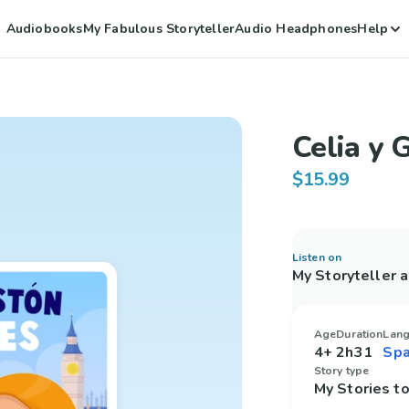
Audiobooks
My Fabulous Storyteller
Audio Headphones
Help
Celia y 
$15.99
Listen on
My Storyteller 
Age
Duration
Lan
4+
2h31
Story type
My Stories 