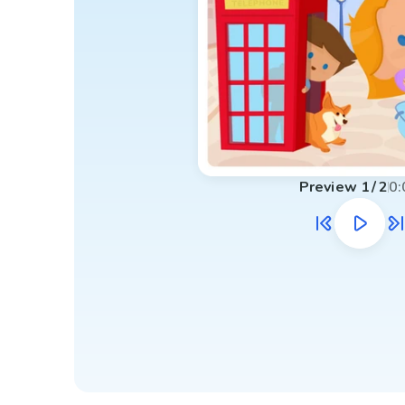
Preview
1
/
2
0: