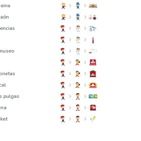
reina
raón
iencias
 museo
o
ionetas
cal
s pulgas
ina
cket