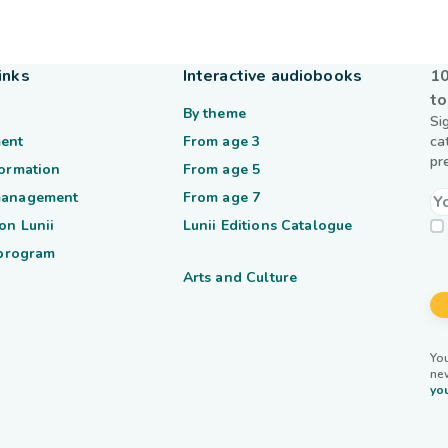
inks
Interactive audiobooks
10
to
By theme
Si
ent
From age 3
ca
pr
formation
From age 5
management
From age 7
on Lunii
Lunii Editions Catalogue
 program
Arts and Culture
You
ne
you