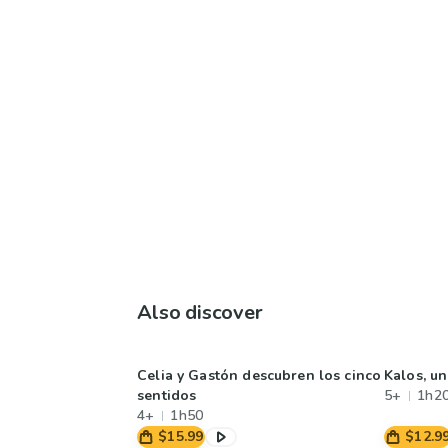
Also discover
Celia y Gastón descubren los cinco
Kalos, u
sentidos
5+
1h2
4+
1h50
$15.99
$12.9