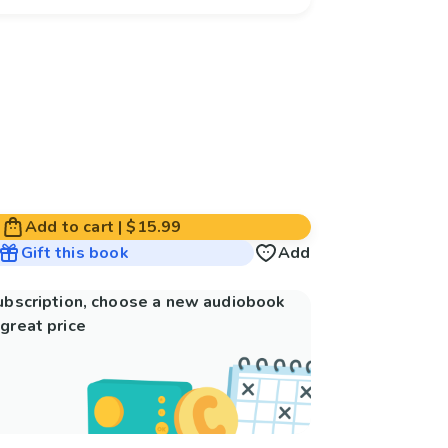
Add to cart
|
$15.99
Gift this book
Add
subscription, choose a new audiobook
great price