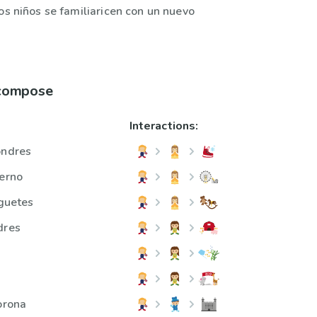
os niños se familiaricen con un nuevo
 compose
Interactions:
ondres
ierno
uguetes
dres
orona