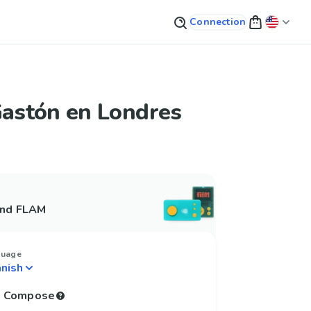
Connection
Gastón en Londres
and FLAM
guage
to Compose