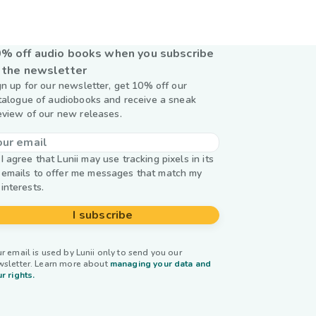
% off audio books when you subscribe
 the newsletter
gn up for our newsletter, get 10% off our
talogue of audiobooks and receive a sneak
eview of our new releases.
I agree that Lunii may use tracking pixels in its
emails to offer me messages that match my
interests.
I subscribe
r email is used by Lunii only to send you our
wsletter. Learn more about
managing your data and
r rights.