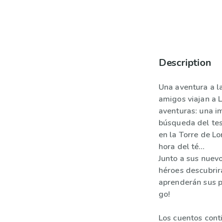
Description
Una aventura a la
amigos viajan a L
aventuras: una i
búsqueda del tes
en la Torre de L
hora del té…
Junto a sus nuev
héroes descubrir
aprenderán sus p
go!
Los cuentos cont