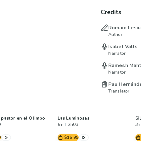
Credits
Romain Lesi
Author
Isabel Valls
Narrator
Ramesh Maht
Narrator
Pau Hernánd
Translator
n pastor en el Olimpo
Las Luminosas
Si
0
5+
2h03
3+
9
$15.99