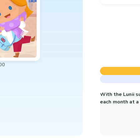
00
With the Lunii 
each month at a 