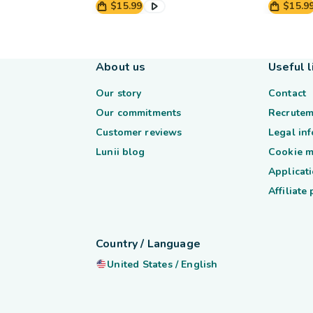
$15.99
$15.9
About us
Useful l
Our story
Contact
Our commitments
Recrutem
Customer reviews
Legal in
Lunii blog
Cookie 
Applicati
Affiliate
Country / Language
United States
/
English