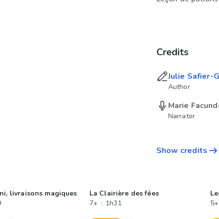
Credits
Julie Safier-
Author
Marie Facund
Narrator
Show credits
ni, livraisons magiques
La Clairière des fées
Le
9
7+
1h31
5+