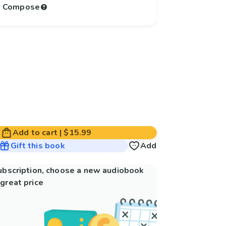
to Compose
Add to cart
|
$15.99
Gift this book
Add
subscription, choose a new audiobook
great price