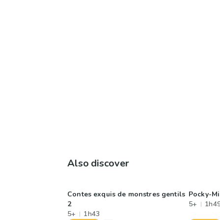
Also discover
Contes exquis de monstres gentils
Pocky-Mi
2
5+
1h4
5+
1h43