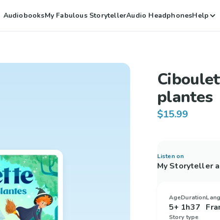
Audiobooks
My Fabulous Storyteller
Audio Headphones
Help
Ciboulet
plantes
$15.99
Listen on
My Storyteller 
Age
Duration
Lan
5+
1h37
Fra
Story type