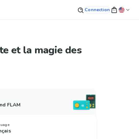
Connection
te et la magie des
and FLAM
guage
nçais