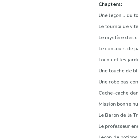
Chapters:
Une leçon... du t
Le tournoi de vit
Le mystère des ci
Le concours de p
Louna et les jar
Une touche de b
Une robe pas co
Cache-cache dan
Mission bonne hu
Le Baron de la T
Le professeur en
Leçon de potions