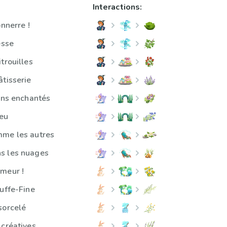
Interactions:
onnerre !
esse
trouilles
âtisserie
dins enchantés
leu
mme les autres
s les nuages
meur !
ruffe-Fine
sorcelé
 créatives