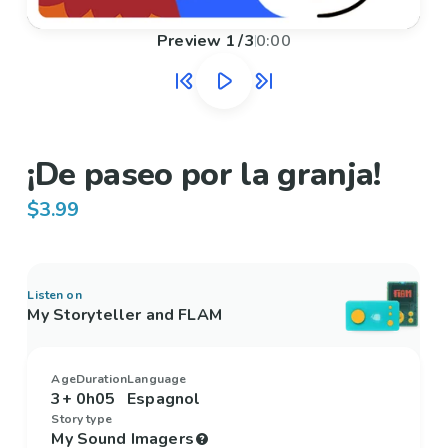
Preview
1
/
3
0:00
¡De paseo por la granja!
$3.99
Listen on
My Storyteller and FLAM
Age
Duration
Language
3+
0h05
Espagnol
Story type
My Sound Imagers