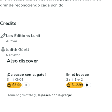
grande reconociendo cada sonido!
Credits
Les Éditions Lunii
Author
Judith Güell
Narrator
Also discover
¡De paseo con el gato!
En el bosque
3+
0h04
3+
1h42
$3.99
$12.99
Homepage
Catalog
¡De paseo por la granja!