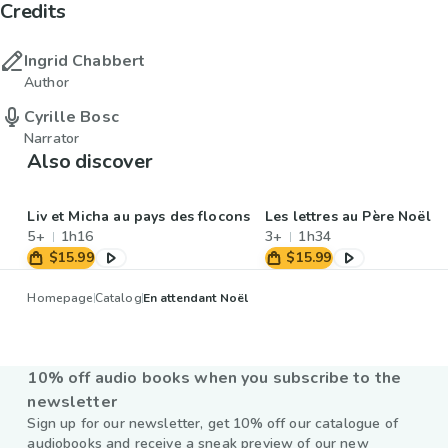
Credits
Ingrid Chabbert
Author
Cyrille Bosc
Narrator
Also discover
Liv et Micha au pays des flocons
Les lettres au Père Noël
5+
1h16
3+
1h34
$15.99
$15.99
Homepage
Catalog
En attendant Noël
10% off audio books when you subscribe to the
newsletter
Sign up for our newsletter, get 10% off our catalogue of
audiobooks and receive a sneak preview of our new