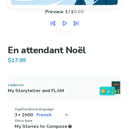
Preview
1
/
1
0:00
En attendant Noël
$17.99
Listen on
My Storyteller and FLAM
Age
Duration
Language
3+
2h00
Story type
My Stories to Compose