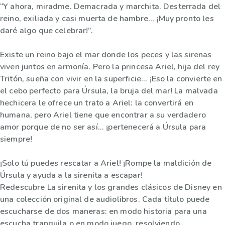
“Y ahora, miradme. Demacrada y marchita. Desterrada del
reino, exiliada y casi muerta de hambre... ¡Muy pronto les
daré algo que celebrar!”.
Existe un reino bajo el mar donde los peces y las sirenas
viven juntos en armonía. Pero la princesa Ariel, hija del rey
Tritón, sueña con vivir en la superficie... ¡Eso la convierte en
el cebo perfecto para Úrsula, la bruja del mar! La malvada
hechicera le ofrece un trato a Ariel: la convertirá en
humana, pero Ariel tiene que encontrar a su verdadero
amor porque de no ser así... ¡pertenecerá a Úrsula para
siempre!
¡Solo tú puedes rescatar a Ariel! ¡Rompe la maldición de
Úrsula y ayuda a la sirenita a escapar!
Redescubre La sirenita y los grandes clásicos de Disney en
una colección original de audiolibros. Cada título puede
escucharse de dos maneras: en modo historia para una
escucha tranquila o en modo juego, resolviendo