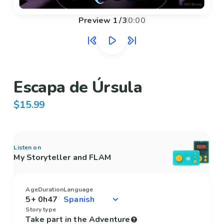
Preview
1
/
3
0:00
Escapa de Úrsula
$15.99
Listen on
My Storyteller and FLAM
Age
Duration
Language
5+
0h47
Story type
Take part in the Adventure