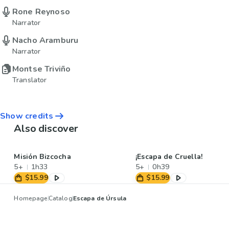
Rone Reynoso
Narrator
Nacho Aramburu
Narrator
Montse Triviño
Translator
Show credits
Also discover
Misión Bizcocha
¡Escapa de Cruella!
5+
1h33
5+
0h39
$15.99
$15.99
Homepage
Catalog
Escapa de Úrsula