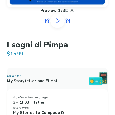
Preview
1
/
3
0:00
I sogni di Pimpa
$15.99
Listen on
My Storyteller and FLAM
Age
Duration
Language
3+
1h03
Italien
Story type
My Stories to Compose