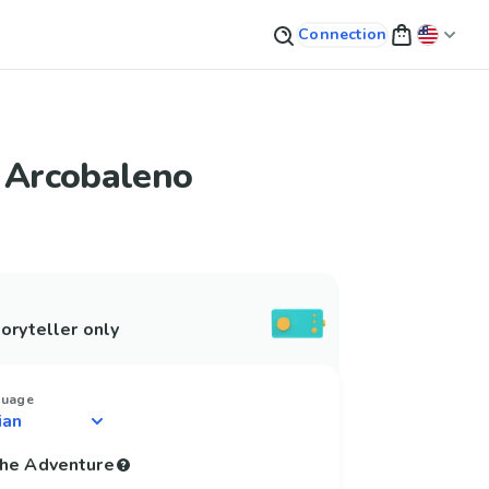
Connection
o Arcobaleno
oryteller only
guage
 the Adventure