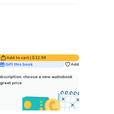
Add to cart
|
$12.99
Gift this book
Add
subscription, choose a new audiobook
great price