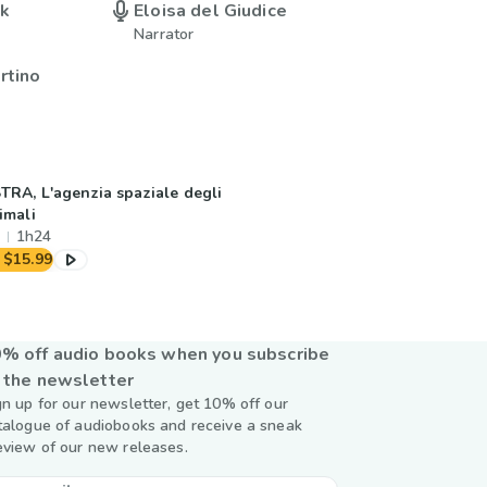
uk
Eloisa del Giudice
Narrator
rtino
TRA, L'agenzia spaziale degli
imali
1h24
$15.99
% off audio books when you subscribe
 the newsletter
gn up for our newsletter, get 10% off our
talogue of audiobooks and receive a sneak
eview of our new releases.