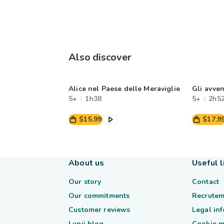
Also discover
Alice nel Paese delle Meraviglie
Gli avven
5+
1h38
5+
2h5
$15.99
$17.9
About us
Useful l
Our story
Contact
Our commitments
Recrutem
Customer reviews
Legal in
Lunii blog
Cookie 