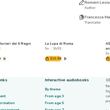
Romain Lesi
Author
Francesca Ma
Translator
turieri dei 6 Regni
La Lupa di Roma
AS
2
5+
1h35
an
5+
9
$15.99
inks
Interactive audiobooks
10
to
By theme
Si
ent
From age 3
ca
pr
formation
From age 5
management
From age 7