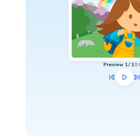
Preview
1
/
1
0: