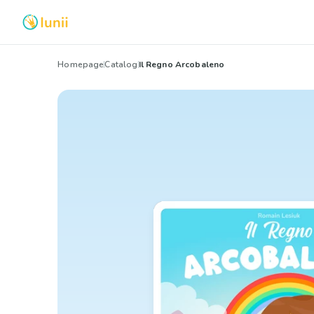
Homepage
Catalog
Il Regno Arcobaleno