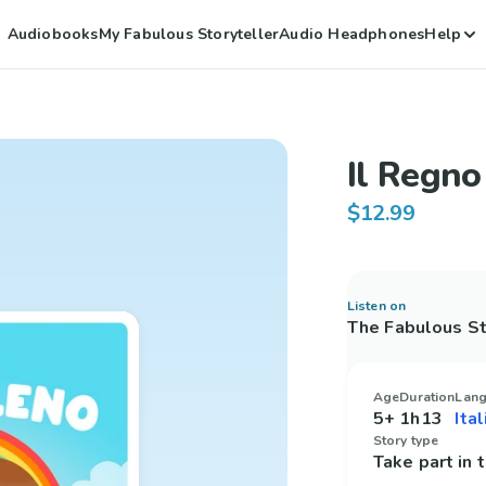
Audiobooks
My Fabulous Storyteller
Audio Headphones
Help
Il Regn
$12.99
Listen on
The Fabulous St
Age
Duration
Lan
5+
1h13
Story type
Take part in