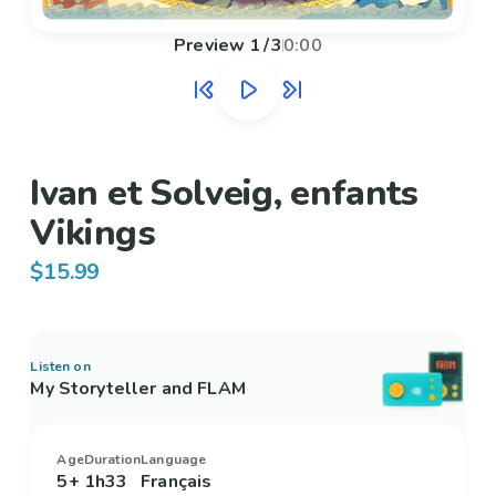
Preview
1
/
3
0:00
Ivan et Solveig, enfants
Vikings
$15.99
Listen on
My Storyteller and FLAM
Age
Duration
Language
5+
1h33
Français