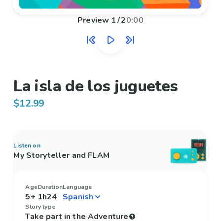
Preview
1
/
2
0:00
La isla de los juguetes
$12.99
Listen on
My Storyteller and FLAM
Age
Duration
Language
5+
1h24
Story type
Take part in the Adventure