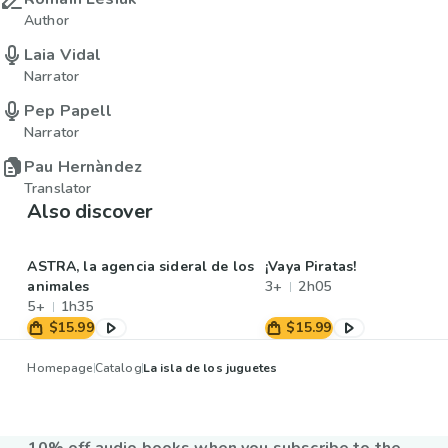
Author
Laia Vidal
Narrator
Pep Papell
Narrator
Pau Hernàndez
Translator
Also discover
ASTRA, la agencia sideral de los
¡Vaya Piratas!
animales
3+
2h05
5+
1h35
$15.99
$15.99
Homepage
Catalog
La isla de los juguetes