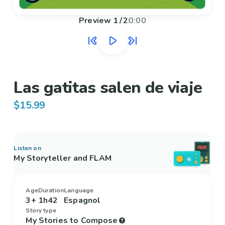
Preview
1
/
2
0:00
Las gatitas salen de viaje
$15.99
Listen on
My Storyteller and FLAM
Age
Duration
Language
3+
1h42
Espagnol
Story type
My Stories to Compose