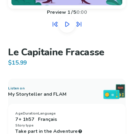
Preview
1
/
5
0:00
Le Capitaine Fracasse
$15.99
Listen on
My Storyteller and FLAM
Age
Duration
Language
7+
1h57
Français
Story type
Take part in the Adventure