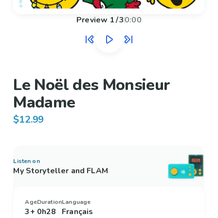
Preview
1
/
3
0:00
Le Noël des Monsieur
Madame
$12.99
Listen on
My Storyteller and FLAM
Age
Duration
Language
3+
0h28
Français