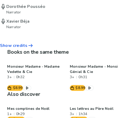
Dorothée Pousséo
Narrator
Xavier Béja
Narrator
Show credits
Books on the same theme
Monsieur Madame - Madame
Monsieur Madame - Monsi
Vedette & Cie
Génial & Cie
3+
0h32
3+
0h31
$8.99
$8.99
Also discover
Mes comptines de Noël
Les lettres au Père Noël
1+
0h29
3+
1h34