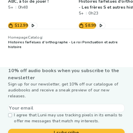
ABC, à toi de jouer !
Histoires farfelues d'ort
5+
0h48
- Les frères S et autres his
5+
0h23
$12.99
$8.99
Homepage
Catalog
Histoires farfelues d'orthographe - Le roi Ponctuation et autre
histoire
10% off audio books when you subscribe to the
newsletter
Sign up for our newsletter, get 10% off our catalogue of
audiobooks and receive a sneak preview of our new
releases.
I agree that Lunii may use tracking pixels in its emails to
offer me messages that match my interests.
I subscribe