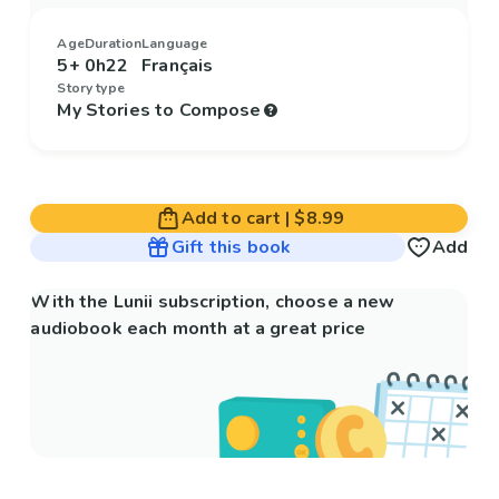
Age
Duration
Language
5+
0h22
Français
Story type
My Stories to Compose
Add to cart
|
$8.99
Gift this book
Add
With the Lunii subscription, choose a new
audiobook each month at a great price