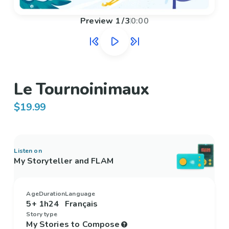
Preview
1
/
3
0:00
Le Tournoinimaux
$19.99
Listen on
My Storyteller and FLAM
Age
Duration
Language
5+
1h24
Français
Story type
My Stories to Compose