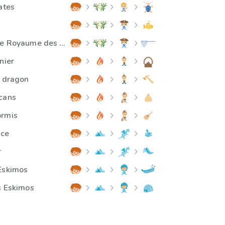
ates
Mamie Pirate et le Royaume des Déchets
nier
e dragon
cans
ormis
ace
r
Eskimos
s Eskimos