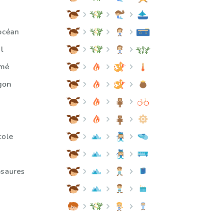
'océan
l
umé
gon
cole
osaures