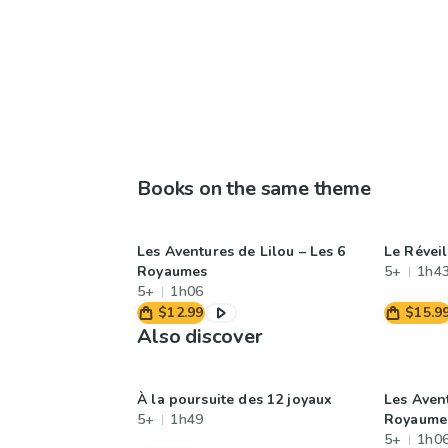
Books on the same theme
Les Aventures de Lilou – Les 6
Le Révei
Royaumes
5+
1h4
5+
1h06
$12.99
$15.9
Also discover
À la poursuite des 12 joyaux
Les Avent
5+
1h49
Royaume
5+
1h0