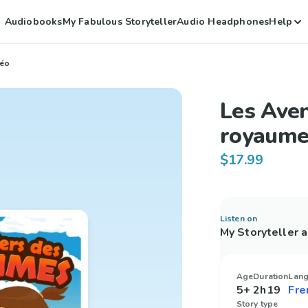
Audiobooks
My Fabulous Storyteller
Audio Headphones
Help
Léo
Les Aven
royaumes
$17.99
Listen on
My Storyteller 
Age
Duration
Lan
5+
2h19
Story type