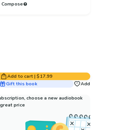
to Compose
Add to cart
|
$17.99
Gift this book
Add
subscription, choose a new audiobook
great price