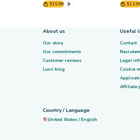
$15.99
$12.9
About us
Useful l
Our story
Contact
Our commitments
Recrutem
Customer reviews
Legal in
Lunii blog
Cookie 
Applicati
Affiliate
Country / Language
United States
/
English