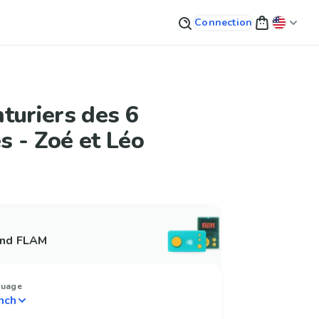
Connection
turiers des 6
 - Zoé et Léo
and FLAM
guage