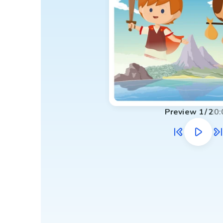
Preview
1
/
2
0: