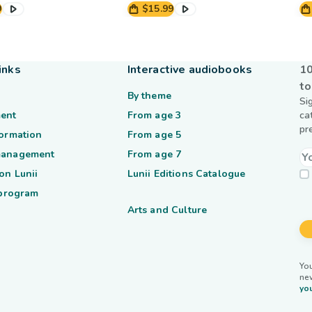
9
$15.99
inks
Interactive audiobooks
10
to
By theme
Si
ent
From age 3
ca
pr
formation
From age 5
management
From age 7
on Lunii
Lunii Editions Catalogue
 program
Arts and Culture
You
ne
you