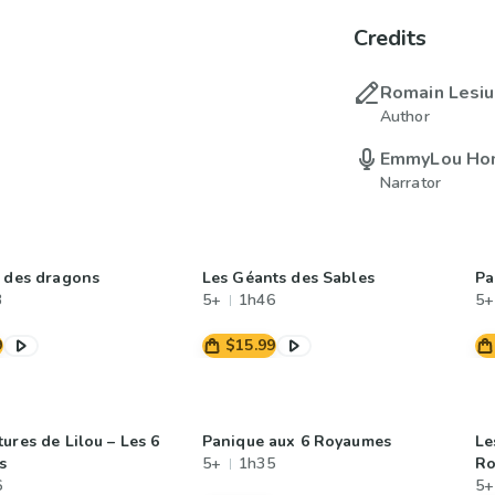
Credits
Romain Lesi
Author
EmmyLou Ho
Narrator
l des dragons
Les Géants des Sables
Pa
3
5+
1h46
5+
9
$15.99
ures de Lilou – Les 6
Panique aux 6 Royaumes
Le
s
5+
1h35
Ro
6
5+