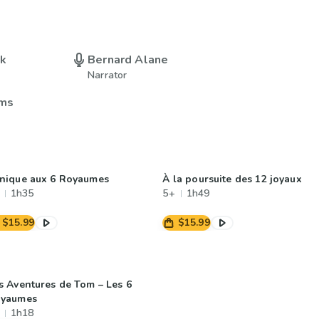
uk
Bernard Alane
Narrator
ms
nique aux 6 Royaumes
À la poursuite des 12 joyaux
1h35
5+
1h49
$15.99
$15.99
s Aventures de Tom – Les 6
yaumes
1h18