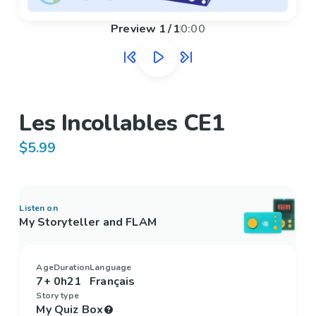
Preview
1
/
1
0:00
Les Incollables CE1
$5.99
Listen on
My Storyteller and FLAM
Age
Duration
Language
7+
0h21
Français
Story type
My Quiz Box