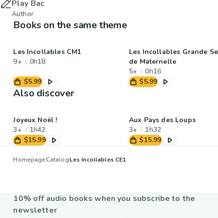
Play Bac
Author
Books on the same theme
Les Incollables CM1
Les Incollables Grande Se
9+
0h18
de Maternelle
5+
0h16
$5.99
$5.99
Also discover
Joyeux Noël !
Aux Pays des Loups
3+
1h42
3+
1h32
$15.99
$15.99
Homepage
Catalog
Les Incollables CE1
10% off audio books when you subscribe to the
newsletter