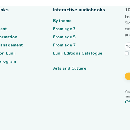
inks
Interactive audiobooks
10
to
By theme
Si
ent
From age 3
ca
pr
formation
From age 5
management
From age 7
on Lunii
Lunii Editions Catalogue
 program
Arts and Culture
You
ne
you