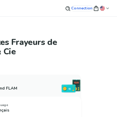
Connection
tes Frayeurs de
 Cie
and FLAM
guage
nçais