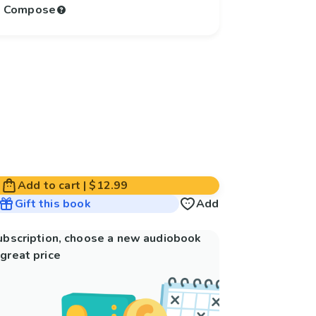
to Compose
Add to cart
|
$12.99
Gift this book
Add
subscription, choose a new audiobook
great price