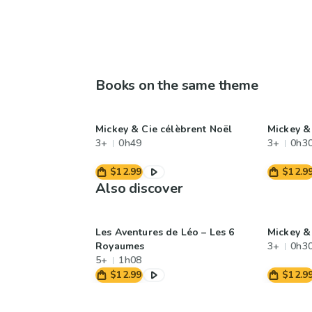
Books on the same theme
Mickey & Cie célèbrent Noël
Mickey & 
3+
0h49
3+
0h3
$12.99
$12.9
Also discover
Les Aventures de Léo – Les 6
Mickey & 
Royaumes
3+
0h3
5+
1h08
$12.99
$12.9