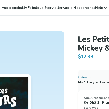
Audiobooks
My Fabulous Storyteller
Audio Headphones
Help
Les Peti
Mickey &
$12.99
Listen on
My Storyteller 
Age
Duration
Lan
3+
0h31
Fra
Story type