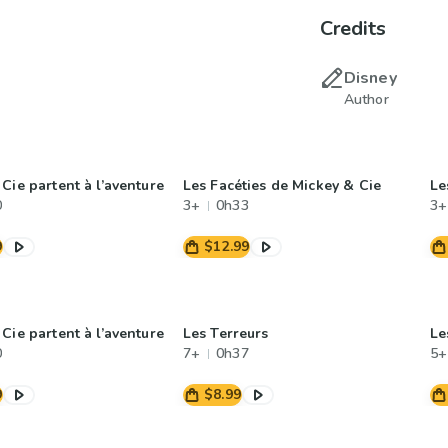
Credits
Disney
Author
Cie partent à l’aventure
Les Facéties de Mickey & Cie
Le
0
3+
0h33
3+
9
$12.99
Cie partent à l’aventure
Les Terreurs
Le
0
7+
0h37
5+
9
$8.99