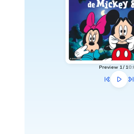
Preview
1
/
1
0: