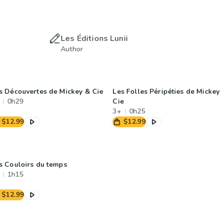
Les Éditions Lunii
Author
s Découvertes de Mickey & Cie
Les Folles Péripéties de Mickey
0h29
Cie
3+
0h25
$12.99
$12.99
s Couloirs du temps
1h15
$12.99