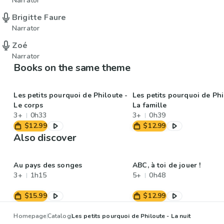
Narrator
Brigitte Faure
Narrator
Zoé
Narrator
Books on the same theme
Les petits pourquoi de Philoute -
Les petits pourquoi de Phi
Le corps
La famille
3+
0h33
3+
0h39
$12.99
$12.99
Also discover
Au pays des songes
ABC, à toi de jouer !
3+
1h15
5+
0h48
$15.99
$12.99
Homepage
Catalog
Les petits pourquoi de Philoute - La nuit