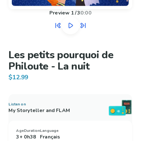
Preview
1
/
3
0:00
Les petits pourquoi de
Philoute - La nuit
$12.99
Listen on
My Storyteller and FLAM
Age
Duration
Language
3+
0h38
Français