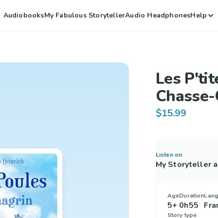
Audiobooks
My Fabulous Storyteller
Audio Headphones
Help
Les P'tit
Chasse-
$15.99
Listen on
My Storyteller 
Age
Duration
Lan
5+
0h55
Fra
Story type