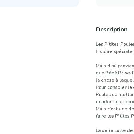
Description
Les P'tites Poul
histoire spéciale
Mais d’où provien
que Bébé Brise-F
la chose à laquel
Pour consoler le 
Poules se metten
doudou tout doux
Mais c’est une d
faire les P'tites
La série culte de 