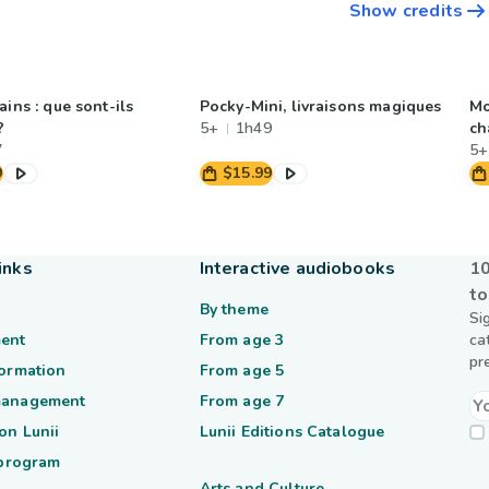
Show credits
ains : que sont-ils
Pocky-Mini, livraisons magiques
Mo
?
5+
1h49
ch
7
5+
9
$15.99
inks
Interactive audiobooks
10
to
By theme
Si
ent
From age 3
ca
pr
formation
From age 5
management
From age 7
on Lunii
Lunii Editions Catalogue
 program
Arts and Culture