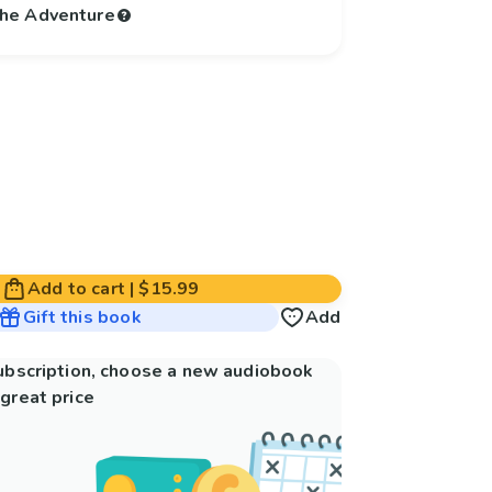
 the Adventure
Add to cart
|
$15.99
Gift this book
Add
subscription, choose a new audiobook
great price