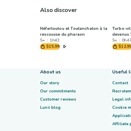
Also discover
Néfertoutou et Toutanchaton à la
Turbo-vil
rescousse du pharaon
devenus 
5+
1h43
5+
0h4
$15.99
$12.9
About us
Useful l
Our story
Contact
Our commitments
Recrutem
Customer reviews
Legal in
Lunii blog
Cookie 
Applicati
Affiliate