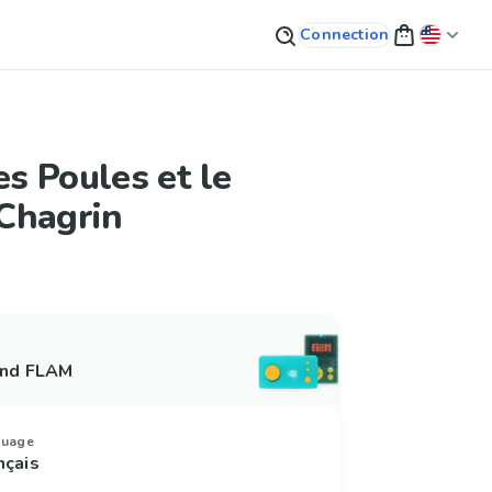
Connection
es Poules et le
Chagrin
and FLAM
guage
nçais