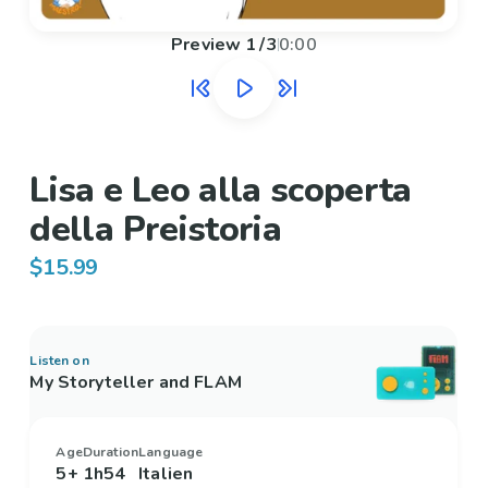
Preview
1
/
3
0:00
Lisa e Leo alla scoperta
della Preistoria
$15.99
Listen on
My Storyteller and FLAM
Age
Duration
Language
5+
1h54
Italien