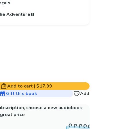
nçais
 the Adventure
Add to cart
|
$17.99
Gift this book
Add
subscription, choose a new audiobook
great price