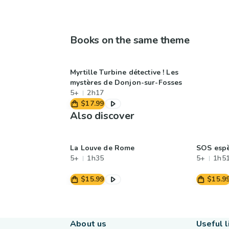
Books on the same theme
Myrtille Turbine détective ! Les
mystères de Donjon-sur-Fosses
5+
2h17
$17.99
Also discover
La Louve de Rome
SOS espè
5+
1h35
5+
1h5
$15.99
$15.9
About us
Useful l