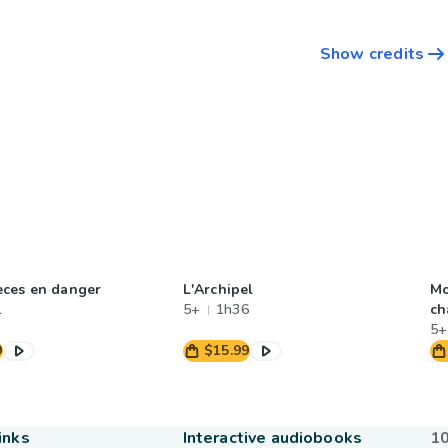
Show credits
ces en danger
L'Archipel
Mo
1
5+
1h36
ch
5+
9
$15.99
inks
Interactive audiobooks
10