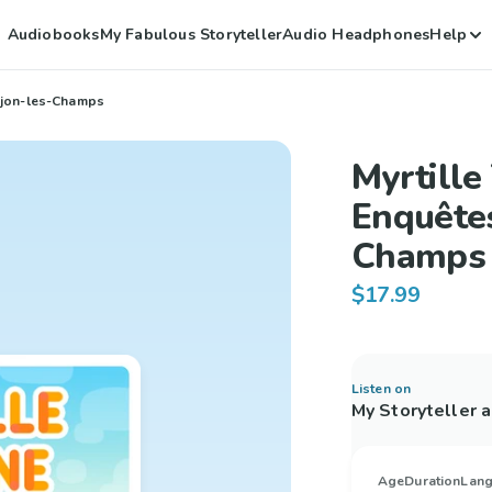
Audiobooks
My Fabulous Storyteller
Audio Headphones
Help
onjon-les-Champs
Myrtille
Enquête
Champs
$17.99
Listen on
My Storyteller 
Age
Duration
Lan