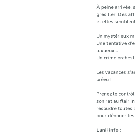
À peine arrivée, 
grésiller. Des af
et elles semblen
Un mystérieux mo
Une tentative d
luxueux…
Un crime orchestr
Les vacances s’
prévu !
Prenez le contrôl
son rat au flair i
résoudre toutes 
pour dénouer le
Lunii info :