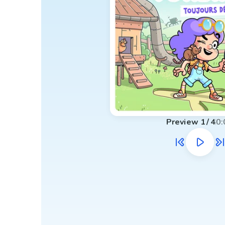
Preview
1
/
4
0: