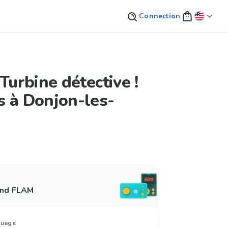
Connection
 Turbine détective !
s à Donjon-les-
and FLAM
guage