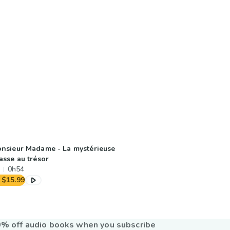
nsieur Madame - La mystérieuse
asse au trésor
0h54
$15.99
% off audio books when you subscribe