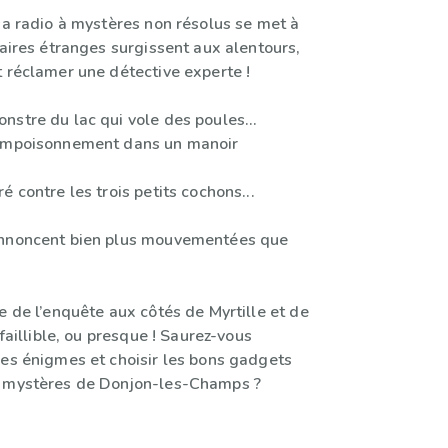
sa radio à mystères non résolus se met à
faires étranges surgissent aux alentours,
t réclamer une détective experte !
nstre du lac qui vole des poules…
’empoisonnement dans un manoir
é contre les trois petits cochons...
annoncent bien plus mouvementées que
e de l’enquête aux côtés de Myrtille et de
nfaillible, ou presque ! Saurez-vous
les énigmes et choisir les bons gadgets
s mystères de Donjon-les-Champs ?