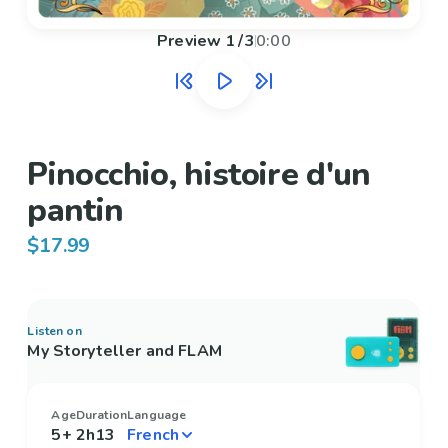
Preview
1
/
3
0:00
Pinocchio, histoire d'un
pantin
$17.99
Listen on
My Storyteller and FLAM
Age
Duration
Language
5+
2h13