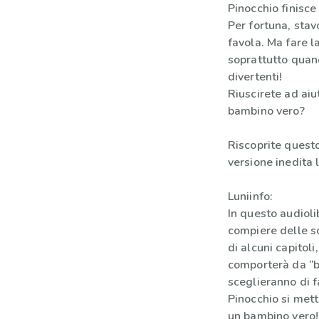
Pinocchio finisce
Per fortuna, stav
favola. Ma fare l
soprattutto quand
divertenti!
Riuscirete ad aiu
bambino vero?
Riscoprite questo
versione inedita 
Luniinfo:
In questo audiolib
compiere delle sc
di alcuni capitol
comporterà da “b
sceglieranno di f
Pinocchio si mett
un bambino vero!