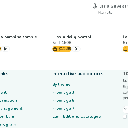
Ilaria Silvestr
Narrator
 la bambina zombie
L'isola dei giocattoli
La
1
5+
1h08
5+
9
$12.99
inks
Interactive audiobooks
10
to
By theme
Si
ent
From age 3
ca
pr
formation
From age 5
management
From age 7
on Lunii
Lunii Editions Catalogue
 program