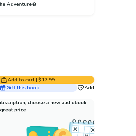
 the Adventure
Add to cart
|
$17.99
Gift this book
Add
subscription, choose a new audiobook
great price