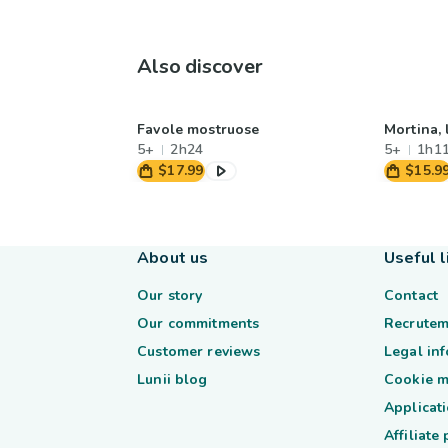
Also discover
Favole mostruose
Mortina,
5+
2h24
5+
1h1
$17.99
$15.9
About us
Useful l
Our story
Contact
Our commitments
Recrutem
Customer reviews
Legal in
Lunii blog
Cookie 
Applicati
Affiliate