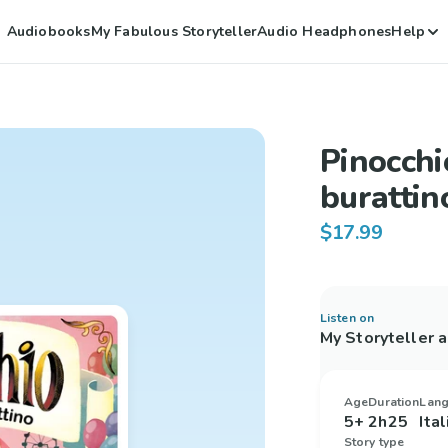
Audiobooks
My Fabulous Storyteller
Audio Headphones
Help
Pinocchio
burattin
$17.99
Listen on
My Storyteller 
Age
Duration
Lan
5+
2h25
Ita
Story type