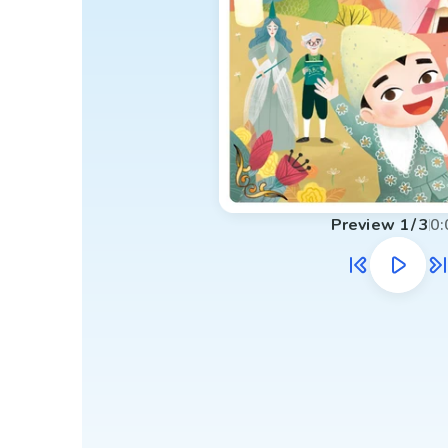
Preview
1
/
3
0: