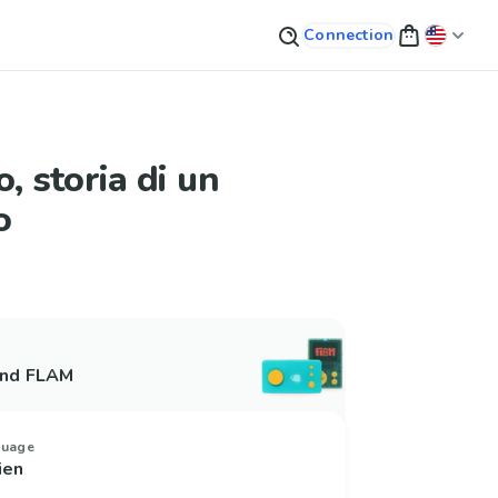
Connection
, storia di un
o
and FLAM
guage
lien