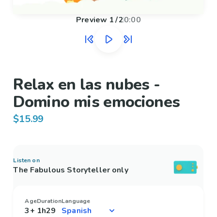
Preview
1
/
2
0:00
Relax en las nubes -
Domino mis emociones
$15.99
Listen on
The Fabulous Storyteller only
Age
Duration
Language
3+
1h29