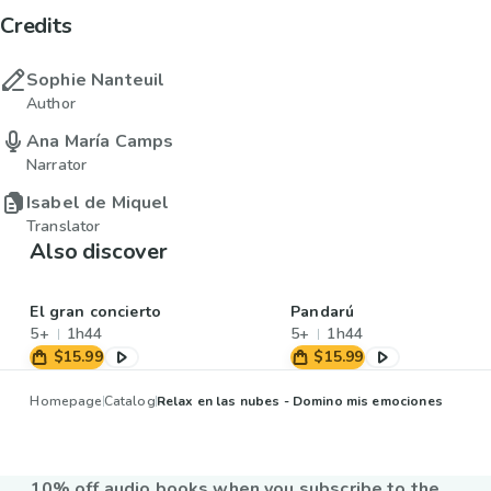
Credits
Sophie Nanteuil
Author
Ana María Camps
Narrator
Isabel de Miquel
Translator
Also discover
El gran concierto
Pandarú
5+
1h44
5+
1h44
$15.99
$15.99
Homepage
Catalog
Relax en las nubes - Domino mis emociones
10% off audio books when you subscribe to the