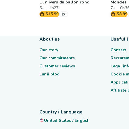
L’uniivers du ballon rond
Mondes
5+
1h27
7+
0h3
$15.99
$8.99
About us
Useful l
Our story
Contact
Our commitments
Recrutem
Customer reviews
Legal in
Lunii blog
Cookie 
Applicati
Affiliate
Country / Language
United States
/
English