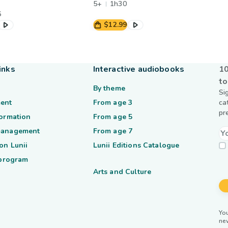
5+
1h30
6
$12.99
inks
Interactive audiobooks
10
to
By theme
Si
ent
From age 3
ca
pr
formation
From age 5
management
From age 7
on Lunii
Lunii Editions Catalogue
 program
Arts and Culture
You
ne