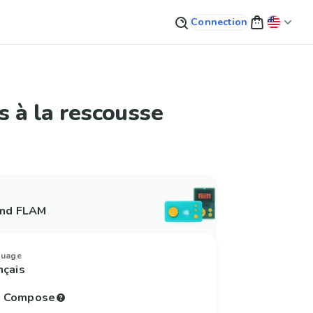
Connection
 à la rescousse
and FLAM
guage
nçais
to Compose