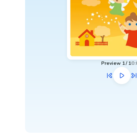
Preview
1
/
1
0: