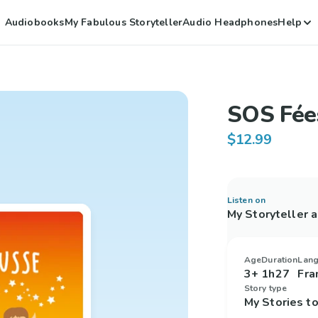
Audiobooks
My Fabulous Storyteller
Audio Headphones
Help
SOS Fées
$12.99
Listen on
My Storyteller 
Age
Duration
Lan
3+
1h27
Fra
Story type
My Stories 