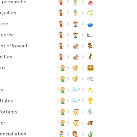
supermarché
nçailles
esse
 purée
t effrayant
eilles
aix
es
llules
fortants
ver
oncialiation