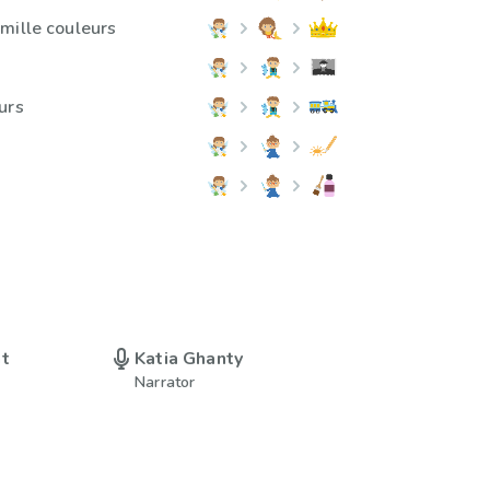
mille couleurs
urs
at
Katia Ghanty
Narrator