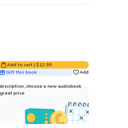
Add to cart
|
$12.99
Gift this book
Add
subscription, choose a new audiobook
great price