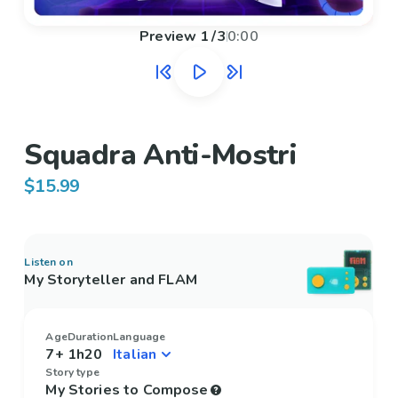
Preview
1
/
3
0:00
Squadra Anti-Mostri
$15.99
Listen on
My Storyteller and FLAM
Age
Duration
Language
7+
1h20
Story type
My Stories to Compose