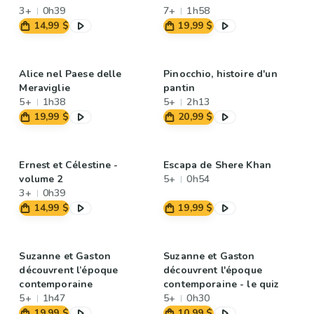
3+
0h39
7+
1h58
14,99 $
19,99 $
Alice nel Paese delle
Pinocchio, histoire d'un
Meraviglie
pantin
5+
1h38
5+
2h13
19,99 $
20,99 $
Ernest et Célestine -
Escapa de Shere Khan
volume 2
5+
0h54
3+
0h39
14,99 $
19,99 $
Suzanne et Gaston
Suzanne et Gaston
découvrent l’époque
découvrent l'époque
contemporaine
contemporaine - le quiz
5+
1h47
5+
0h30
19,99 $
10,99 $