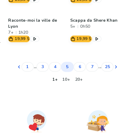
Raconte-moi la ville de
Scappa da Shere Khan
Lyon
5+
0h50
7+
1h20
19,99 $
19,99 $
5
1
...
3
4
6
7
...
25
1+
10+
20+