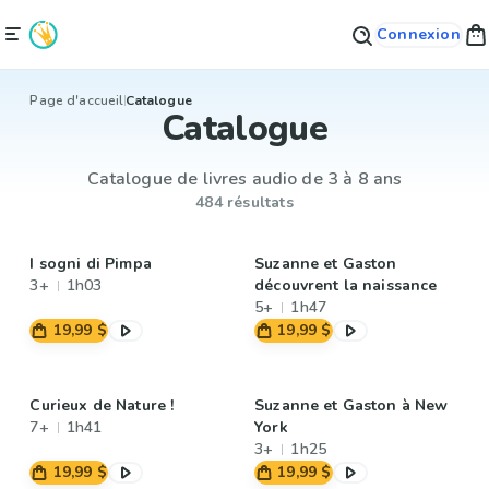
Connexion
Page d'accueil
Catalogue
Catalogue
Catalogue de livres audio de 3 à 8 ans
484 résultats
I sogni di Pimpa
Suzanne et Gaston
3+
1h03
découvrent la naissance
5+
1h47
19,99 $
19,99 $
Curieux de Nature !
Suzanne et Gaston à New
7+
1h41
York
3+
1h25
19,99 $
19,99 $