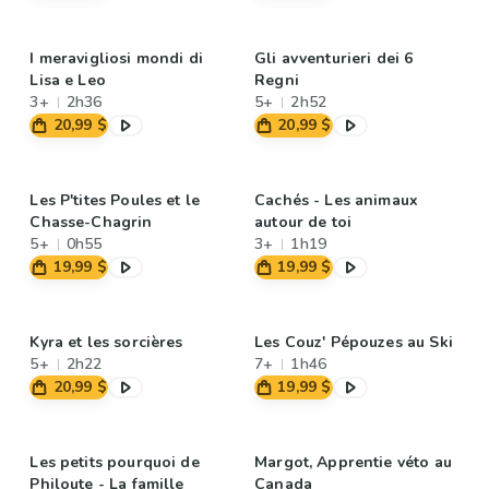
I meravigliosi mondi di
Gli avventurieri dei 6
Lisa e Leo
Regni
3+
2h36
5+
2h52
20,99 $
20,99 $
Les P'tites Poules et le
Cachés - Les animaux
Chasse-Chagrin
autour de toi
5+
0h55
3+
1h19
19,99 $
19,99 $
Kyra et les sorcières
Les Couz' Pépouzes au Ski
5+
2h22
7+
1h46
20,99 $
19,99 $
Les petits pourquoi de
Margot, Apprentie véto au
Philoute - La famille
Canada