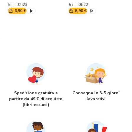
5+
0h23
histoire
5+
0h22
6,90 €
6,90 €
Spedizione gratuita a
Consegna in 3-5 giorni
partire da 49 € di acquisto
lavorativi
(libri esclusi)