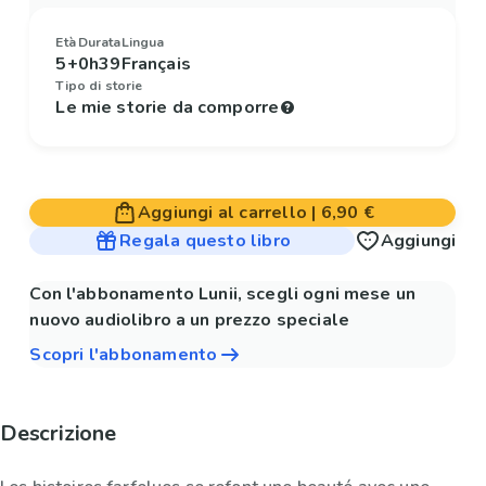
Età
Durata
Lingua
5+
0h39
Français
Tipo di storie
Le mie storie da comporre
Aggiungi al carrello
|
6,90 €
Regala questo libro
Aggiungi
Con l'abbonamento Lunii, scegli ogni mese un
nuovo audiolibro a un prezzo speciale
Scopri l'abbonamento
Descrizione