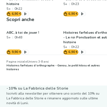
histoire
5+
0h23
5+
0h22
6,90 €
6,90 €
Scopri anche
ABC, à toi de jouer !
Histoires farfelues d'ort
5+
0h48
- Le roi Ponctuation et aut
histoire
5+
0h22
9,90 €
6,90 €
Pagina iniziale
Univers 3-8 ans
Histoires farfelues d'orthographe - Genou, le petit hibou et autres
histoires
-10% su La Fabbrica delle Storie
Iscriviti alla newsletter per ottenere uno sconto del 10% su
La Fabbrica delle Storie e rimanere aggiornato sulle ultime
novità di Lunii.