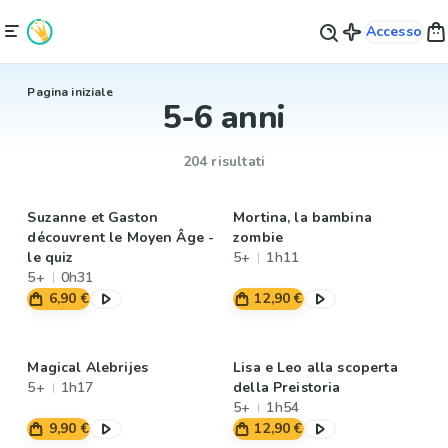
Accesso
Pagina iniziale
5-6 anni
204 risultati
Suzanne et Gaston
Mortina, la bambina
découvrent le Moyen Âge -
zombie
le quiz
5+
1h11
5+
0h31
6,90 €
12,90 €
Magical Alebrijes
Lisa e Leo alla scoperta
5+
1h17
della Preistoria
5+
1h54
9,90 €
12,90 €