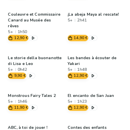
Couleuvre et Commissaire
¡La abeja Maya al rescate!
Canard au Musée des
5+
2h41
rêves
5+
1h50
12,90 €
14,90 €
Le storie della buonanotte
Les bandes à écouter de
di Lisa e Leo
Yakari
5+
0h42
5+
1h48
9,90 €
12,90 €
Monstrous Fairy Tales 2
El encanto de San Juan
5+
1h46
5+
1h23
11,90 €
12,90 €
ABC, à toi de jouer !
Contes des enfants