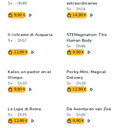
5+
0h48
extraordinaires
5+
2h14
9,90 €
14,90 €
Il richiamo di Acquaria
STEMagination: The
5+
1h57
Human Body
5+
0h46
12,90 €
9,90 €
Kalos, un pastor en el
Pocky-Mini, Magical
Olimpo
Delivery
5+
1h20
5+
2h29
9,90 €
12,90 €
La Lupa di Roma
De Avonturen van Zoë
5+
1h35
5+
1h26
12,90 €
9,90 €