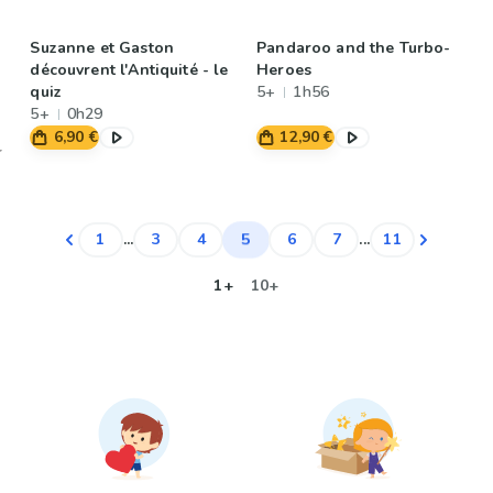
Suzanne et Gaston
Pandaroo and the Turbo-
découvrent l'Antiquité - le
Heroes
quiz
5+
1h56
5+
0h29
6,90 €
12,90 €
5
1
...
3
4
6
7
...
11
1+
10+