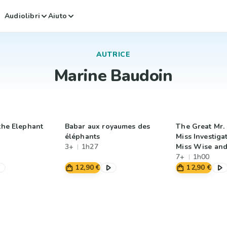
Audiolibri
Aiuto
AUTRICE
Marine Baudoin
 the Elephant
Babar aux royaumes des
The Great Mr. 
éléphants
Miss Investigat
3+
1h27
Miss Wise and
Case of the D
7+
1h00
Hat
12,90 €
12,90 €