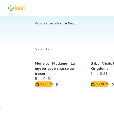
Pagina iniziale
Marine Baudoin
5 risultati
Monsieur Madame - La
Babar Visits
mystérieuse chasse au
Kingdoms
trésor
3+
1h31
5+
0h54
12,90 €
12,90 €