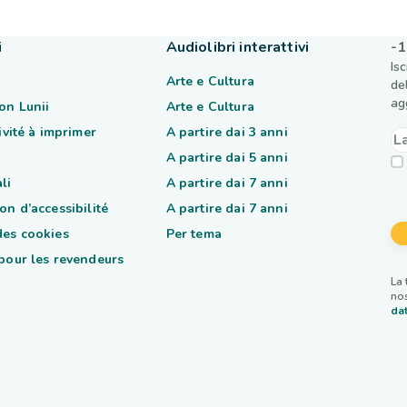
i
Audiolibri interattivi
-1
Is
Arte e Cultura
de
ag
on Lunii
Arte e Cultura
tivité à imprimer
A partire dai 3 anni
A partire dai 5 anni
li
A partire dai 7 anni
on d’accessibilité
A partire dai 7 anni
des cookies
Per tema
 pour les revendeurs
La 
nos
dat