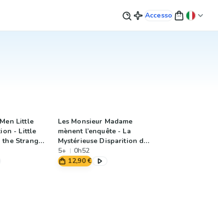
Accesso
Men Little
Les Monsieur Madame
ion - Little
mènent l’enquête - La
 the Strange
Mystérieuse Disparition du
isappearing
chapeau de Madame
5+
0h52
Beauté
12,90 €