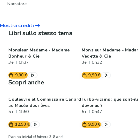
Narratore
Mostra crediti
Libri sullo stesso tema
Monsieur Madame - Madame
Monsieur Madame - Mada
Bonheur & Cie
Vedette & Cie
3+
0h37
3+
0h32
9,90 €
9,90 €
Scopri anche
Couleuvre et Commissaire Canard
Turbo-vilains : que sont-il
au Musée des rêves
devenus ?
5+
1h50
5+
0h47
12,90 €
9,90 €
Pagina iniziale
Univers 3-8 ans