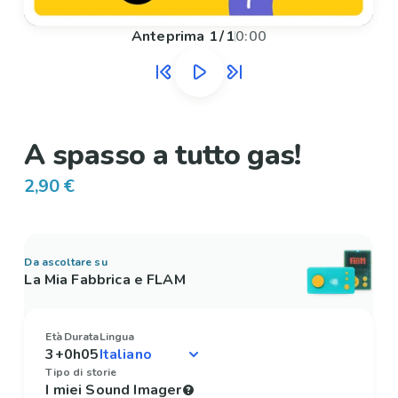
Anteprima
1
/
1
0:00
A spasso a tutto gas!
2,90 €
Da ascoltare su
La Mia Fabbrica e FLAM
Età
Durata
Lingua
3+
0h05
Tipo di storie
I miei Sound Imager