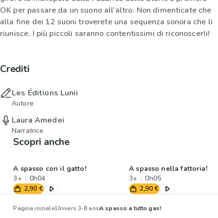
OK per passare da un suono all’altro. Non dimenticate che
alla fine dei 12 suoni troverete una sequenza sonora che li
riunisce. I più piccoli saranno contentissimi di riconoscerli!
Crediti
Les Éditions Lunii
Autore
Laura Amedei
Narratrice
Scopri anche
A spasso con il gatto!
A spasso nella fattoria!
3+
0h04
3+
0h05
2,90 €
2,90 €
Pagina iniziale
Univers 3-8 ans
A spasso a tutto gas!