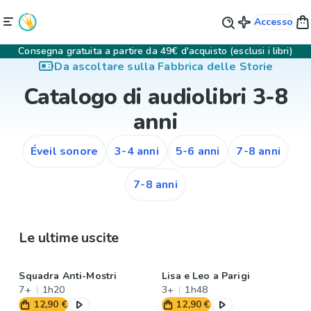
Accesso
Consegna gratuita a partire da 49€ d'acquisto (esclusi i libri)
Da ascoltare sulla Fabbrica delle Storie
Catalogo di audiolibri 3-8
anni
Éveil sonore
3-4 anni
5-6 anni
7-8 anni
7-8 anni
Le ultime uscite
Squadra Anti-Mostri
Lisa e Leo a Parigi
7+
1h20
3+
1h48
12,90 €
12,90 €