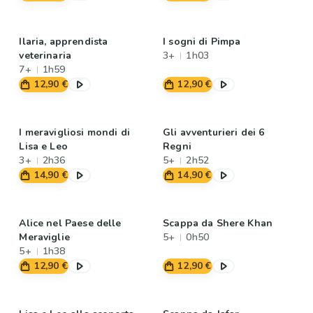
Ilaria, apprendista
I sogni di Pimpa
veterinaria
3+
1h03
7+
1h59
12,90 €
12,90 €
I meravigliosi mondi di
Gli avventurieri dei 6
Lisa e Leo
Regni
3+
2h36
5+
2h52
14,90 €
14,90 €
Alice nel Paese delle
Scappa da Shere Khan
Meraviglie
5+
0h50
5+
1h38
12,90 €
12,90 €