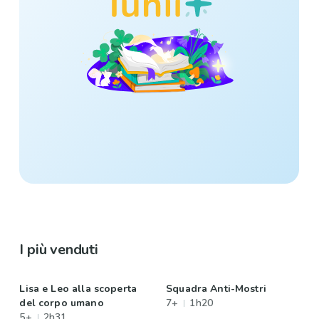
I più venduti
Lisa e Leo alla scoperta
Squadra Anti-Mostri
del corpo umano
7+
1h20
5+
2h31