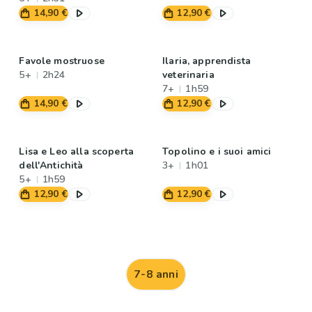
14,90 €
12,90 €
Favole mostruose
Ilaria, apprendista
5+
2h24
veterinaria
7+
1h59
14,90 €
12,90 €
Lisa e Leo alla scoperta
Topolino e i suoi amici
dell'Antichità
3+
1h01
5+
1h59
12,90 €
12,90 €
7-8 anni