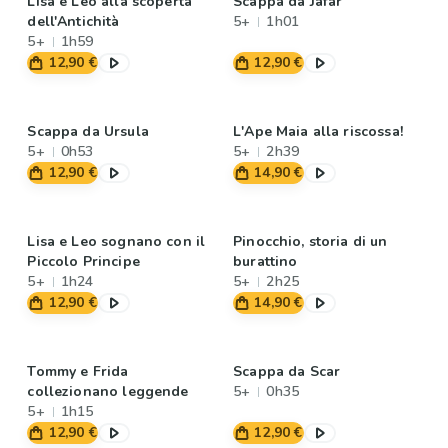
Lisa e Leo alla scoperta
Scappa da Jafar
dell'Antichità
5+
1h01
5+
1h59
12,90 €
12,90 €
Scappa da Ursula
L'Ape Maia alla riscossa!
5+
0h53
5+
2h39
12,90 €
14,90 €
Lisa e Leo sognano con il
Pinocchio, storia di un
Piccolo Principe
burattino
5+
1h24
5+
2h25
12,90 €
14,90 €
Tommy e Frida
Scappa da Scar
collezionano leggende
5+
0h35
5+
1h15
12,90 €
12,90 €