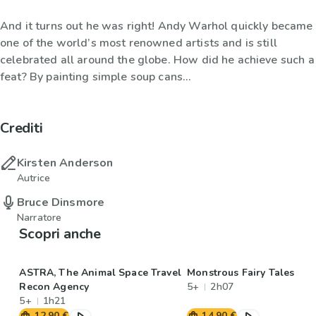
And it turns out he was right! Andy Warhol quickly became
one of the world’s most renowned artists and is still
celebrated all around the globe. How did he achieve such a
feat? By painting simple soup cans...
Crediti
Kirsten Anderson
Autrice
Bruce Dinsmore
Narratore
Scopri anche
ASTRA, The Animal Space Travel
Monstrous Fairy Tales
Recon Agency
5+
2h07
5+
1h21
12,90 €
14,90 €