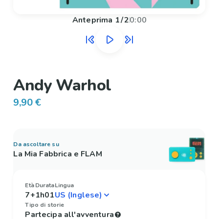
Anteprima
1
/
2
0:00
Andy Warhol
9,90 €
Da ascoltare su
La Mia Fabbrica e FLAM
Età
Durata
Lingua
7+
1h01
Tipo di storie
Partecipa all'avventura