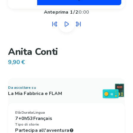
Anteprima
1
/
2
0:00
Anita Conti
9,90 €
Da ascoltare su
La Mia Fabbrica e FLAM
Età
Durata
Lingua
7+
0h53
Français
Tipo di storie
Partecipa all'avventura