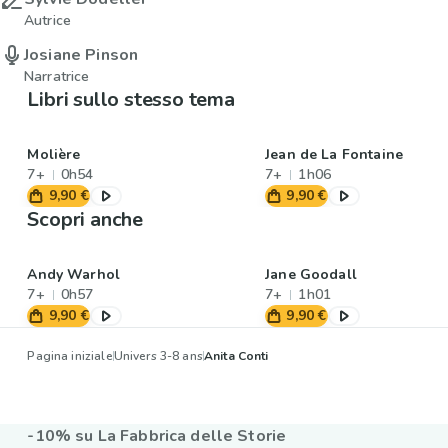
Autrice
Josiane Pinson
Narratrice
Libri sullo stesso tema
Molière
Jean de La Fontaine
7+
0h54
7+
1h06
9,90 €
9,90 €
Scopri anche
Andy Warhol
Jane Goodall
7+
0h57
7+
1h01
9,90 €
9,90 €
Pagina iniziale
Univers 3-8 ans
Anita Conti
-10% su La Fabbrica delle Storie