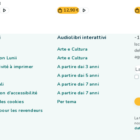
8
12,90 €
i
Audiolibri interattivi
-1
Is
Arte e Cultura
de
ag
on Lunii
Arte e Cultura
tivité à imprimer
A partire dai 3 anni
A partire dai 5 anni
li
A partire dai 7 anni
on d’accessibilité
A partire dai 7 anni
des cookies
Per tema
 pour les revendeurs
La 
nos
dat