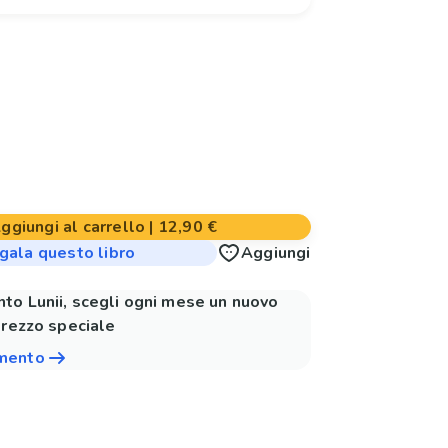
ggiungi al carrello
|
12,90 €
gala questo libro
Aggiungi
to Lunii, scegli ogni mese un nuovo
prezzo speciale
amento