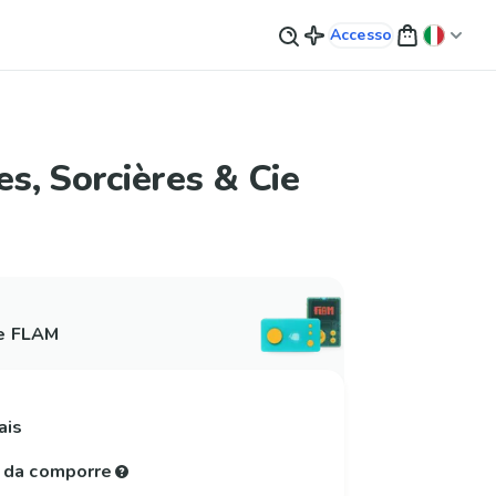
Accesso
les, Sorcières & Cie
 e FLAM
ais
e da comporre