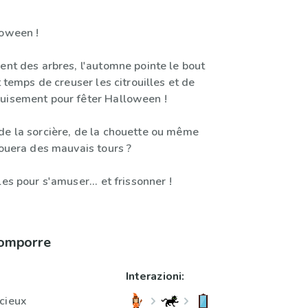
loween !
ent des arbres, l'automne pointe le bout
t temps de creuser les citrouilles et de
uisement pour fêter Halloween !
de la sorcière, de la chouette ou même
jouera des mauvais tours ?
les pour s'amuser... et frissonner !
comporre
Interazioni:
cieux