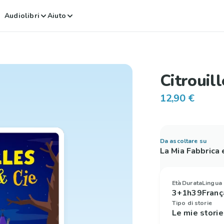
Audiolibri
Aiuto
Citrouil
12,90 €
Da ascoltare su
La Mia Fabbrica
Età
Durata
Lingua
3+
1h39
Franç
Tipo di storie
Le mie stori