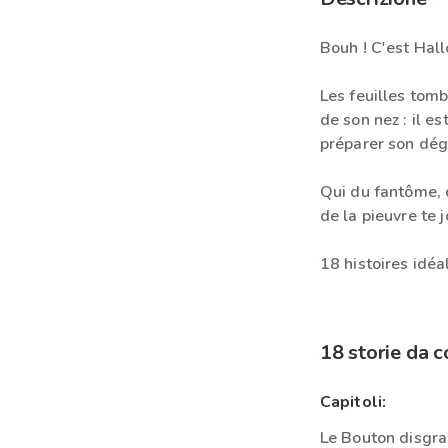
Bouh ! C'est Hal
Les feuilles tomb
de son nez : il es
préparer son dég
Qui du fantôme, 
de la pieuvre te 
18 histoires idéa
18 storie da 
Capitoli:
Le Bouton disgra