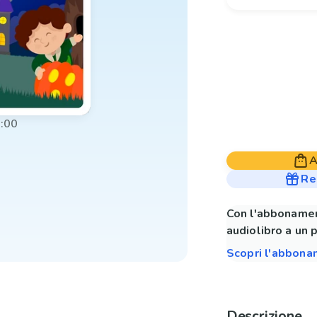
:00
A
Re
Con l'abbonamen
audiolibro a un 
Scopri l'abbon
Descrizione