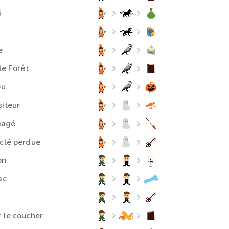
i
e
le Forêt
ou
siteur
magé
 clé perdue
on
ac
r le coucher