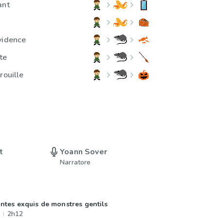
ant
vidence
te
rouille
t
Yoann Sover
Narratore
ntes exquis de monstres gentils
2h12