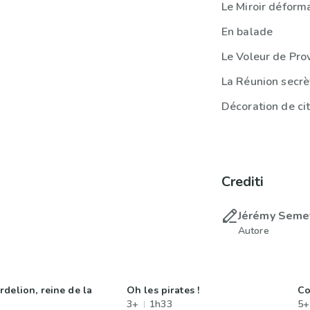
Le Miroir déform
En balade
Le Voleur de Pro
La Réunion secrè
Décoration de cit
Crediti
Jérémy Seme
Autore
delion, reine de la
Oh les pirates !
Co
3+
1h33
5+